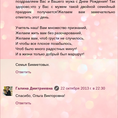
поздравляем Вас и Вашего мужа с Днем Рождения! Так
здорово,что у Вас с мужем такой двойной семейный
праздник получается!Желаем вам замечательно
отметить этот день.
Учитель наш! Вам множество признаний,
Желаем жить вам без разочарований,
Желаем вам, чтоб грусти не случилось,
И чтобы все плохое позабылось,
Чтоб было много радостных минут!
И в жизни только добрый был маршрут!
Семья Бикметовых.
Ответить
Галина Дмитриевна
22 октября 2013 г. в 22:30
Спасибо, Ольга Викторовна!
Ответить