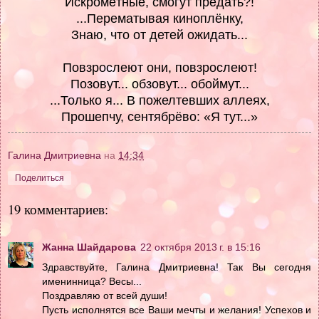
Искромётные, смогут предать?!
...Перематывая киноплёнку,
Знаю, что от детей ожидать...
Повзрослеют они, повзрослеют!
Позовут... обзовут... обоймут...
...Только я... В пожелтевших аллеях,
Прошепчу, сентябрёво: «Я тут...»
Галина Дмитриевна
на
14:34
Поделиться
19 комментариев:
Жанна Шайдарова
22 октября 2013 г. в 15:16
Здравствуйте, Галина Дмитриевна! Так Вы сегодня
именинница? Весы...
Поздравляю от всей души!
Пусть исполнятся все Ваши мечты и желания! Успехов и