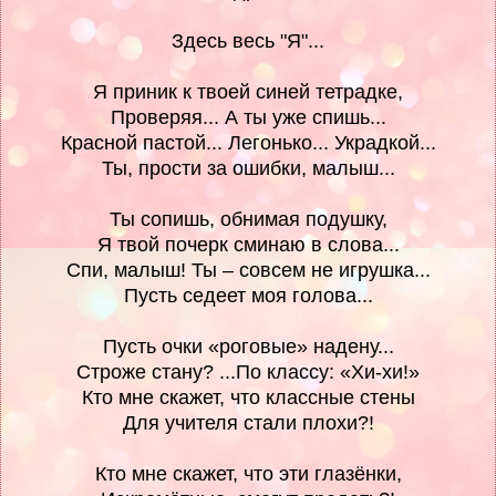
Здесь весь "Я"...
Я приник к твоей синей тетрадке,
Проверяя... А ты уже спишь...
Красной пастой... Легонько... Украдкой...
Ты, прости за ошибки, малыш...
Ты сопишь, обнимая подушку,
Я твой почерк сминаю в слова...
Спи, малыш! Ты – совсем не игрушка...
Пусть седеет моя голова...
Пусть очки «роговые» надену...
Строже стану? ...По классу: «Хи-хи!»
Кто мне скажет, что классные стены
Для учителя стали плохи?!
Кто мне скажет, что эти глазёнки,